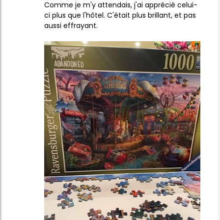
Comme je m'y attendais, j'ai apprécié celui-
Colle de puzzle
Portf
ci plus que l'hôtel. C'était plus brillant, et pas
aussi effrayant.
$10.99
$89.99
Ravensburger Premium Puzzle Puzzle Glue & Conserver (permanent)
$14.99
$14.99
Feuilles de colle de puzzle intelligentes
Chez le
$11.99
$29.99