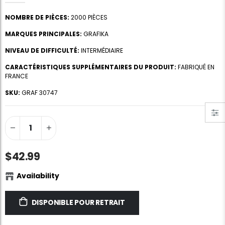
NOMBRE DE PIÈCES:
2000 PIÈCES
MARQUES PRINCIPALES:
GRAFIKA
NIVEAU DE DIFFICULTÉ:
INTERMÉDIAIRE
CARACTÉRISTIQUES SUPPLÉMENTAIRES DU PRODUIT:
FABRIQUÉ EN
FRANCE
Colle de puzzle
Portfolio de stockage de puzzle standard de Portapuzz 1500
SKU:
GRAF 30747
$10.99
$89.99
Ravensburger Premium Puzzle Puzzle Glue & Conserver (permanent)
Dowdle Waterton Lakes (500pcs)
$14.99
$14.99
$42.99
Availability
Feuilles de colle de puzzle intelligentes
Chez les coiffeurs, JVH (1000pcs)
$11.99
$29.99
DISPONIBLE POUR RETRAIT