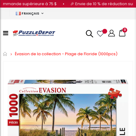
ommande supérieure à 75 $
•
🎉 Envie de 10 % de réduction sur vo
FRANÇAIS
0
Accueil
Évasion de la collection - Plage de Floride (1000pcs)