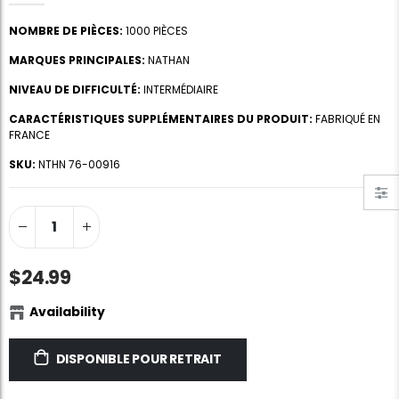
NOMBRE DE PIÈCES:
1000 PIÈCES
MARQUES PRINCIPALES:
NATHAN
NIVEAU DE DIFFICULTÉ:
INTERMÉDIAIRE
CARACTÉRISTIQUES SUPPLÉMENTAIRES DU PRODUIT:
FABRIQUÉ EN
FRANCE
Colle de puzzle
Portfolio de stockage de puzzle standard de Portapuzz 1500
SKU:
NTHN 76-00916
$10.99
$89.99
Ravensburger Premium Puzzle Puzzle Glue & Conserver (permanent)
Dowdle Waterton Lakes (500pcs)
$14.99
$14.99
$24.99
Availability
Feuilles de colle de puzzle intelligentes
Chez les coiffeurs, JVH (1000pcs)
$11.99
$29.99
DISPONIBLE POUR RETRAIT