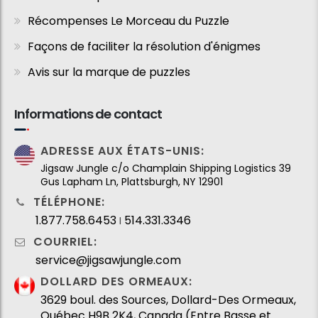
Récompenses Le Morceau du Puzzle
Façons de faciliter la résolution d'énigmes
Avis sur la marque de puzzles
Informations de contact
ADRESSE AUX ÉTATS-UNIS:
Jigsaw Jungle c/o Champlain Shipping Logistics 39
Gus Lapham Ln, Plattsburgh, NY 12901
TÉLÉPHONE:
1.877.758.6453
514.331.3346
I
COURRIEL:
service@jigsawjungle.com
DOLLARD DES ORMEAUX:
3629 boul. des Sources, Dollard-Des Ormeaux,
Québec H9B 2K4, Canada (Entre Basse et