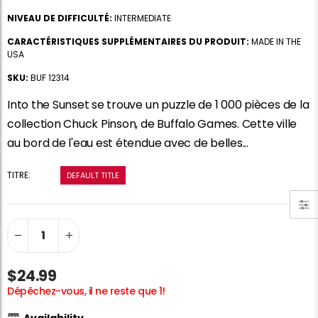
NIVEAU DE DIFFICULTÉ:
INTERMEDIATE
CARACTÉRISTIQUES SUPPLÉMENTAIRES DU PRODUIT:
MADE IN THE
USA
SKU:
BUF 12314
Into the Sunset se trouve un puzzle de 1 000 pièces de la
Colle de puzzle
Portfolio de stockage de puzzle standard de Portapuzz 1500
collection Chuck Pinson, de Buffalo Games. Cette ville
$10.99
$89.99
au bord de l'eau est étendue avec de belles...
TITRE:
DEFAULT TITLE
Ravensburger Premium Puzzle Puzzle Glue & Conserver (permanent)
Dowdle Waterton Lakes (500pcs)
$14.99
$14.99
Feuilles de colle de puzzle intelligentes
Chez les coiffeurs, JVH (1000pcs)
$24.99
$11.99
$29.99
Dépêchez-vous, il ne reste que 1!
Availability